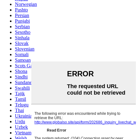
Norwegian
Pashto
Persian
Punjabi
Serbian
Sesotho
Sinhala
Slovak
Slovenian
Somali
Samoan
Scots Gaelic
Shona
Sindhi
Sundanese
Swahili
Tajik
Tamil
Telugu
Thai
Ukrainian
Urdu
Uzbek
Vietnamese
Welsh