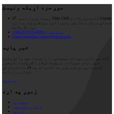
موږ سره اړیکه ونیسئ
پته:
پوړ، نمبر 47، Yidu کلتوري پلازا، 1349 Liyuan
شمالي سړک، د هایشو ولسوالۍ، نینګبو ښار، د ژی
جیانګ ولایت
ټیلیفون: 0086-13867870210
Email:johnathan.yuan@noihsaf.com
خبر پاڼه
کله چې تاسو موږ ته پوښتنې راولیږئ، مهرباني وکړئ
خپل نوم، هیواد، بریښنالیک، د ګرځنده تلیفون
شمیره پریږدئ، موږ به تاسو ته په 24 ساعتونو کې
ځواب ووایاست.
پوښتنه
زموږ په اړه
سندونه
د فابریکې سفر
ویډیو