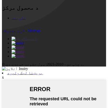
د محصول مرکز
نارینه
Sitemap
-
ګرم محصولات
© د چاپ حق - 2010-2021: ټول حقونه خوندي دي.
برېښنا لیک ولېږه
x