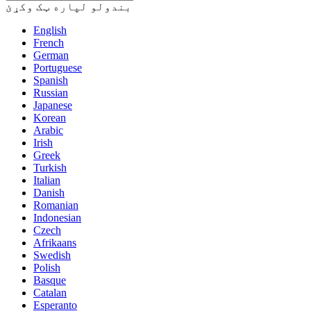
بندولو لپاره ټک وکړئ
English
French
German
Portuguese
Spanish
Russian
Japanese
Korean
Arabic
Irish
Greek
Turkish
Italian
Danish
Romanian
Indonesian
Czech
Afrikaans
Swedish
Polish
Basque
Catalan
Esperanto