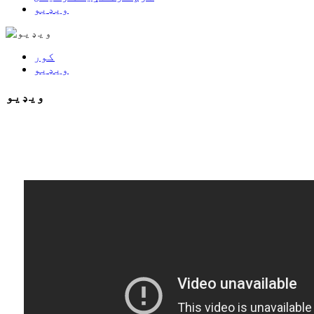
ویډیو
کور
ویډیو
ویډیو