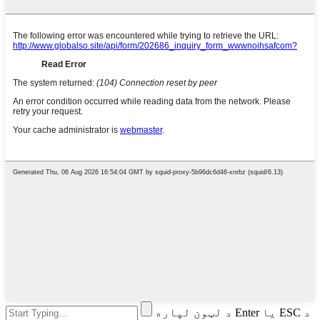
د لټون لپاره Enter یا ESC د