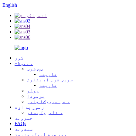
English
کور
محصولات
ټي شرټ
نارینه
سویټ شرټ او پتلون
نارینه
پولو
برمودا
د فټنس یوګا جامې
زموږ په اړه
د فابریکې سفر
خبرونه
FAQs
سندونه
موږ سره اړیکه ونیسئ