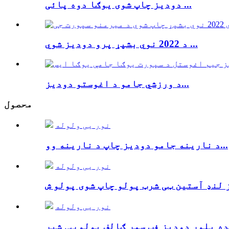
دودیز چاپ شوی یوګا دوه پائی ...
د 2022 نوي بشپړ پرو دودیز شوي ...
د ورزشي جامو د اغوستو دودیز...
محصول
نور یی ولوله
د نارینه جامو دودیز چاپ د نارینه وو...
نور یی ولوله
نور یی ولوله