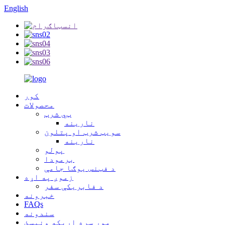
English
کور
محصولات
ټي شرټ
نارینه
سویټ شرټ او پتلون
نارینه
پولو
برمودا
د فټنس یوګا جامې
زموږ په اړه
د فابریکې سفر
خبرونه
FAQs
سندونه
موږ سره اړیکه ونیسئ