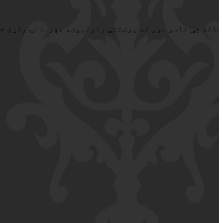
کله چې تاسو موږ ته پوښتنې راولیږئ، مهرباني وکړئ خپل نوم، هیواد، بریښنالیک، د ګرځنده تلیفون شمیره پریږدئ، موږ به تاسو ته په 24 ساعتونو کې ځواب ووایاست.