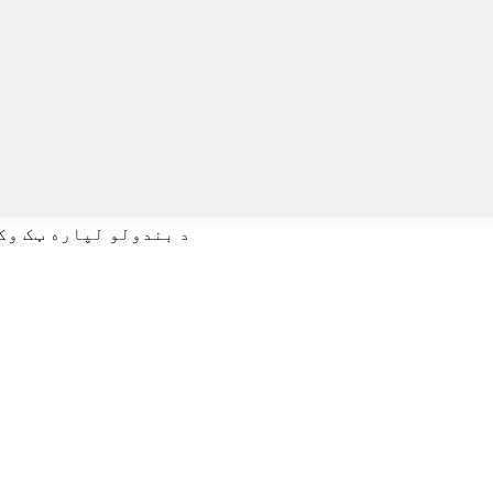
د لټون لپاره Enter یا ESC د بندولو لپاره ټک