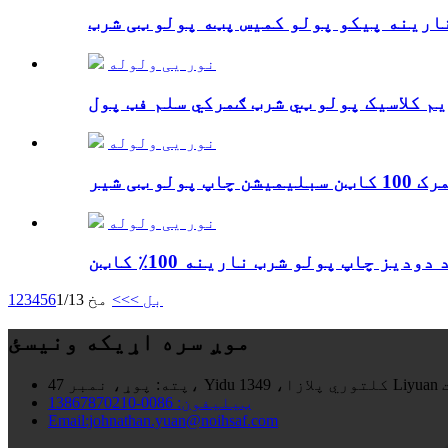
نور یی ولوله
نور یی ولوله
نور یی ولوله
بل >
>>
مخ 1/13
6
5
4
3
2
1
موږ سره اړیکه ونیسئ
ت
پته:
ټیلیفون: 0086-13867870210
Email:johnathan.yuan@noihsaf.com