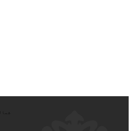
پوړ، نمب