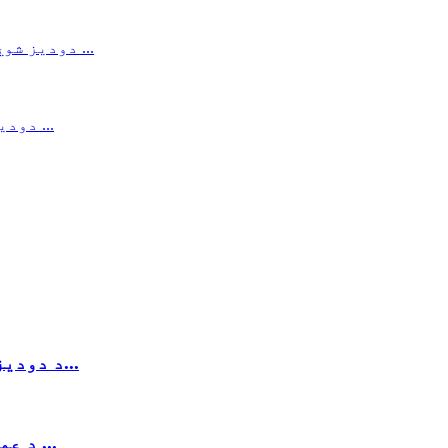
د دودیز لنډ آستین ټی شرټ پولو چاپ شوی پولو ش...
د عمده پلور دودیز فټ سمر ګالف پولو ټی شیر ...