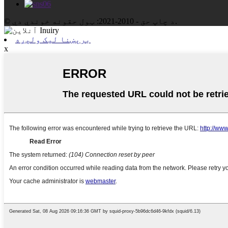
© د چاپ حق - 2010-2021: ټول حقونه خوندي دي.
برېښنا لیک ولېږه
x