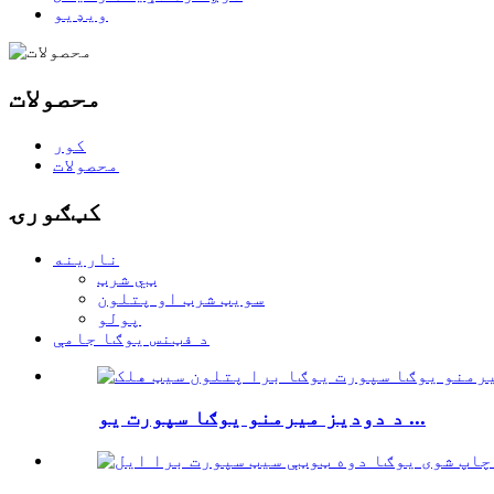
ویډیو
محصولات
کور
محصولات
کټګورۍ
نارینه
ټي شرټ
سویټ شرټ او پتلون
پولو
د فټنس یوګا جامې
د دودیز میرمنو یوګا سپورت یو ...