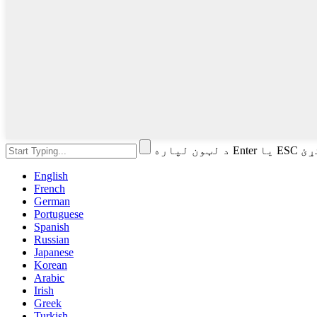
 وکړئ
English
French
German
Portuguese
Spanish
Russian
Japanese
Korean
Arabic
Irish
Greek
Turkish