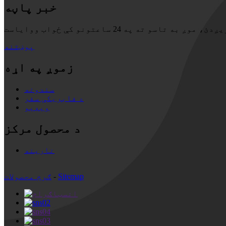
خبر پاڼه
پوښتنه
زموږ په اړه
سندونه
د فابریکې سفر
ویډیو
د محصول مرکز
نارینه
Sitemap
-
ګرم محصولات