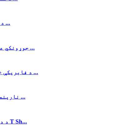
د نارینه 100٪ کاټن لنډ آستین پولو کمیس ...
جوړونکي عرضه کوي د اوړي نارینه پولو ټي شرټ څوک ...
د فابریکې خرڅلاو د سړک جامو نارینه پټه ګالف پولو ...
نارینه 100٪ کاټن پولو ټي شرټ دودیز پولو شرټ ...
د دودیز لوگو فیشن نارینه برانډ پټه پولو T Sh...