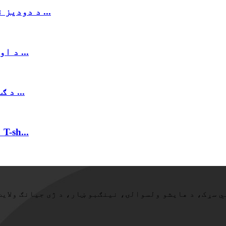
د دودیز نارینه پیکو پولو کمیس پټه پولو ټی شرټ ...
د اویم کلاسیک پولو ټي شرټ ګمرکي سلم فټ پول ...
د ګمرک 100 کاټن سبلیمیشن چاپ پولو ټی شیر ...
د دودیز چاپ پولو شرټ نارینه 100٪ کاټن T-sh...
ر 47، Yidu کلتوري پلازا، 1349 Liyuan شمالي سړک، د هایشو ولسوالۍ، نینګبو ښار، د ژی جیانګ ولای